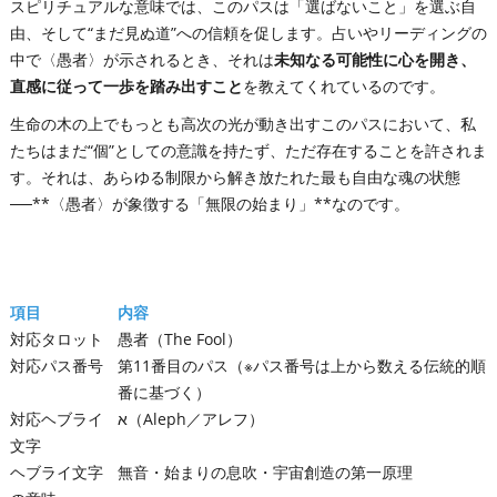
スピリチュアルな意味では、このパスは「選ばないこと」を選ぶ自
由、そして“まだ見ぬ道”への信頼を促します。占いやリーディングの
中で〈愚者〉が示されるとき、それは
未知なる可能性に心を開き、
直感に従って一歩を踏み出すこと
を教えてくれているのです。
生命の木の上でもっとも高次の光が動き出すこのパスにおいて、私
たちはまだ“個”としての意識を持たず、ただ存在することを許されま
す。それは、あらゆる制限から解き放たれた最も自由な魂の状態
──**〈愚者〉が象徴する「無限の始まり」**なのです。
項目
内容
対応タロット
愚者（The Fool）
対応パス番号
第11番目のパス（※パス番号は上から数える伝統的順
番に基づく）
対応ヘブライ
א（Aleph／アレフ）
文字
ヘブライ文字
無音・始まりの息吹・宇宙創造の第一原理