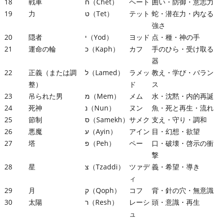
18
戦車
ח（Chet）
ヘート
囲い・防御・意志力
19
力
ט（Tet）
テット
蛇・潜在力・内なる
強さ
20
隠者
י（Yod）
ヨッド
点・種・神の手
21
運命の輪
כ（Kaph）
カフ
手のひら・受け取る
器
22
正義（または調
ל（Lamed）
ラメッ
教え・学び・バラン
整）
ド
ス
23
吊られた男
מ（Mem）
メム
水・沈黙・内的再誕
24
死神
נ（Nun）
ヌン
魚・死と再生・流れ
25
節制
ס（Samekh）
サメク
支え・守り・調和
26
悪魔
ע（Ayin）
アイン
目・幻想・欲望
27
塔
פ（Peh）
ペー
口・破壊・啓示の衝
撃
28
星
צ（Tzaddi）
ツァデ
義・希望・導き
ィ
29
月
ק（Qoph）
コフ
背・針の穴・無意識
30
太陽
ר（Resh）
レーシ
頭・意識・再生
ュ