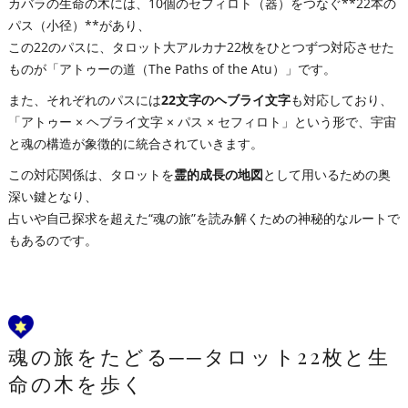
カバラの生命の木には、10個のセフィロト（器）をつなぐ**22本の
パス（小径）**があり、
この22のパスに、タロット大アルカナ22枚をひとつずつ対応させた
ものが「アトゥーの道（The Paths of the Atu）」です。
また、それぞれのパスには
22文字のヘブライ文字
も対応しており、
「アトゥー × ヘブライ文字 × パス × セフィロト」という形で、宇宙
と魂の構造が象徴的に統合されていきます。
この対応関係は、タロットを
霊的成長の地図
として用いるための奥
深い鍵となり、
占いや自己探求を超えた“魂の旅”を読み解くための神秘的なルートで
もあるのです。
魂の旅をたどる──タロット22枚と生
命の木を歩く