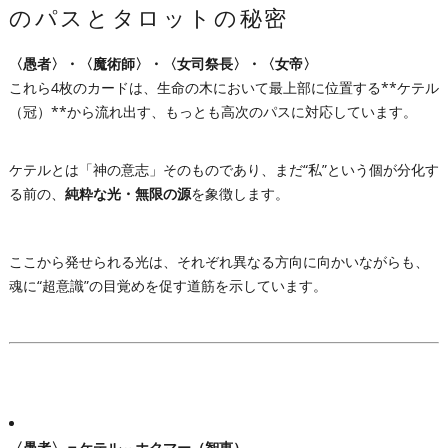
のパスとタロットの秘密
〈愚者〉・〈魔術師〉・〈女司祭長〉・〈女帝〉
これら4枚のカードは、生命の木において最上部に位置する**ケテル
（冠）**から流れ出す、もっとも高次のパスに対応しています。
ケテルとは「神の意志」そのものであり、まだ“私”という個が分化す
る前の、
純粋な光・無限の源
を象徴します。
ここから発せられる光は、それぞれ異なる方向に向かいながらも、
魂に“超意識”の目覚めを促す道筋を示しています。
〈愚者〉＝ケテル⇔ホクマー（智恵）