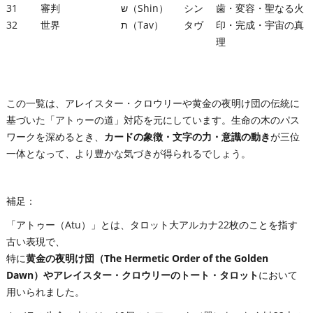
31
審判
ש（Shin）
シン
歯・変容・聖なる火
32
世界
ת（Tav）
タヴ
印・完成・宇宙の真
理
この一覧は、アレイスター・クロウリーや黄金の夜明け団の伝統に
基づいた「アトゥーの道」対応を元にしています。生命の木のパス
ワークを深めるとき、
カードの象徴・文字の力・意識の動き
が三位
一体となって、より豊かな気づきが得られるでしょう。
補足：
「アトゥー（Atu）」とは、タロット大アルカナ22枚のことを指す
古い表現で、
特に
黄金の夜明け団（The Hermetic Order of the Golden
Dawn）
や
アレイスター・クロウリーのトート・タロット
において
用いられました。