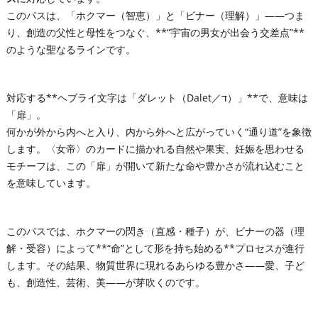
このパスは、「ホクマー（智恵）」と「ビナー（理解）」――つま
り、創造の父性と母性をつなぐ、**“宇宙の男女が出会う交差点”**
のような聖なるラインです。
対応する**ヘブライ文字は「ダレット（Dalet／ד）」**で、意味は
「扉」。
何かが外から内へと入り、内から外へと広がっていく“通り道”を象徴
します。〈女帝〉のカードに描かれる自然や果実、妊娠を思わせる
モチーフは、この「扉」が開いて新たな命や豊かさが流れ込むこと
を意味しています。
このパスでは、ホクマーの閃き（直感・種子）が、ビナーの器（理
解・受容）によって**“命”として形を持ち始める**プロセスが進行
します。その結果、物質世界に現れるあらゆる豊かさ――愛、子ど
も、創造性、芸術、美――が芽吹くのです。