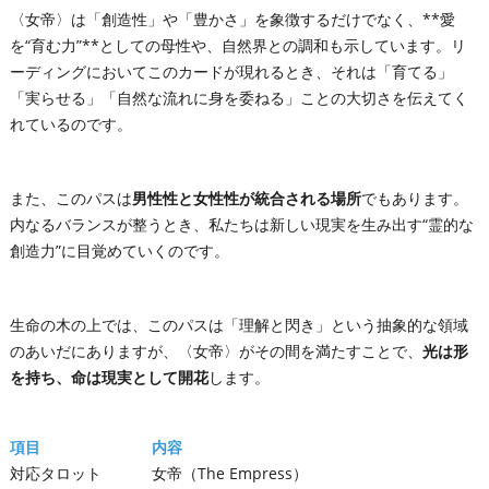
〈女帝〉は「創造性」や「豊かさ」を象徴するだけでなく、**愛
を“育む力”**としての母性や、自然界との調和も示しています。リ
ーディングにおいてこのカードが現れるとき、それは「育てる」
「実らせる」「自然な流れに身を委ねる」ことの大切さを伝えてく
れているのです。
また、このパスは
男性性と女性性が統合される場所
でもあります。
内なるバランスが整うとき、私たちは新しい現実を生み出す“霊的な
創造力”に目覚めていくのです。
生命の木の上では、このパスは「理解と閃き」という抽象的な領域
のあいだにありますが、〈女帝〉がその間を満たすことで、
光は形
を持ち、命は現実として開花
します。
項目
内容
対応タロット
女帝（The Empress）