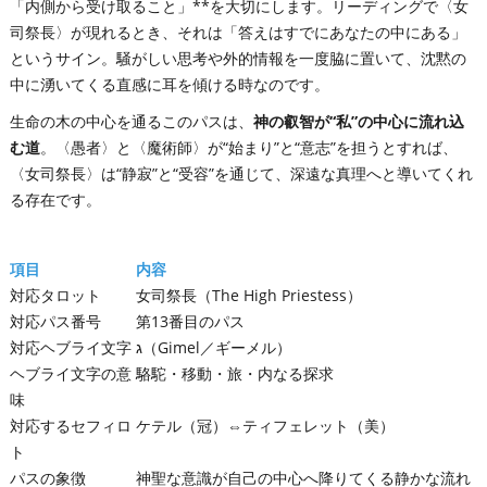
「内側から受け取ること」**を大切にします。リーディングで〈女
司祭長〉が現れるとき、それは「答えはすでにあなたの中にある」
というサイン。騒がしい思考や外的情報を一度脇に置いて、沈黙の
中に湧いてくる直感に耳を傾ける時なのです。
生命の木の中心を通るこのパスは、
神の叡智が“私”の中心に流れ込
む道
。〈愚者〉と〈魔術師〉が“始まり”と“意志”を担うとすれば、
〈女司祭長〉は“静寂”と“受容”を通じて、深遠な真理へと導いてくれ
る存在です。
項目
内容
対応タロット
女司祭長（The High Priestess）
対応パス番号
第13番目のパス
対応ヘブライ文字
ג（Gimel／ギーメル）
ヘブライ文字の意
駱駝・移動・旅・内なる探求
味
対応するセフィロ
ケテル（冠）⇔ティフェレット（美）
ト
パスの象徴
神聖な意識が自己の中心へ降りてくる静かな流れ