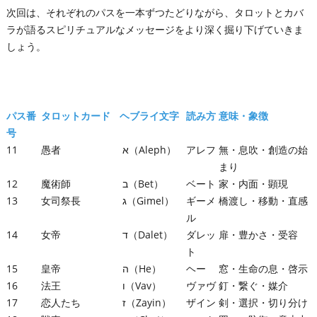
次回は、それぞれのパスを一本ずつたどりながら、タロットとカバ
ラが語るスピリチュアルなメッセージをより深く掘り下げていきま
しょう。
パス番
タロットカード
ヘブライ文字
読み方
意味・象徴
号
11
愚者
א（Aleph）
アレフ
無・息吹・創造の始
まり
12
魔術師
ב（Bet）
ベート
家・内面・顕現
13
女司祭長
ג（Gimel）
ギーメ
橋渡し・移動・直感
ル
14
女帝
ד（Dalet）
ダレッ
扉・豊かさ・受容
ト
15
皇帝
ה（He）
ヘー
窓・生命の息・啓示
16
法王
ו（Vav）
ヴァヴ
釘・繋ぐ・媒介
17
恋人たち
ז（Zayin）
ザイン
剣・選択・切り分け