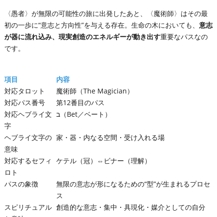
〈愚者〉が無限の可能性の旅に出発したあと、〈魔術師〉はその最
初の一歩に“意志と方向性”を与える存在。生命の木においても、
意志
が器に流れ込み、現実創造のエネルギーが動き出す
重要なパスなの
です。
項目
内容
対応タロット
魔術師（The Magician）
対応パス番号
第12番目のパス
対応ヘブライ文
ב（Bet／ベート）
字
ヘブライ文字の
家・器・内なる空間・受け入れる場
意味
対応するセフィ
ケテル（冠）⇔ビナー（理解）
ロト
パスの象徴
無限の意志が形になるための“型”が生まれるプロセ
ス
スピリチュアル
創造的な意志・集中・具現化・媒介としての自分