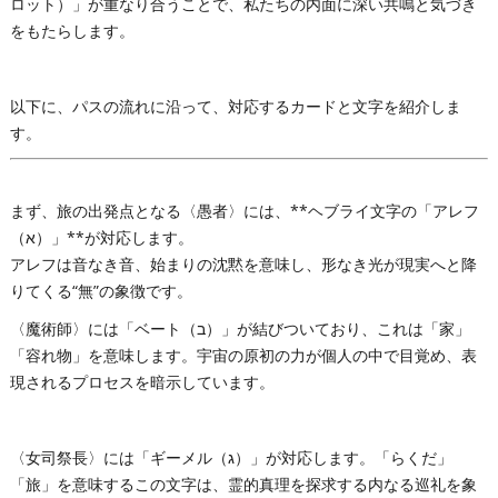
ロット）」が重なり合うことで、私たちの内面に深い共鳴と気づき
をもたらします。
以下に、パスの流れに沿って、対応するカードと文字を紹介しま
す。
まず、旅の出発点となる〈愚者〉には、**ヘブライ文字の「アレフ
（א）」**が対応します。
アレフは音なき音、始まりの沈黙を意味し、形なき光が現実へと降
りてくる“無”の象徴です。
〈魔術師〉には「ベート（ב）」が結びついており、これは「家」
「容れ物」を意味します。宇宙の原初の力が個人の中で目覚め、表
現されるプロセスを暗示しています。
〈女司祭長〉には「ギーメル（ג）」が対応します。「らくだ」
「旅」を意味するこの文字は、霊的真理を探求する内なる巡礼を象