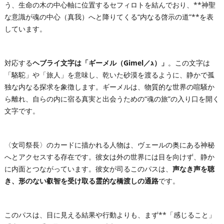
う、生命の木の中心軸に位置するセフィロトを結んでおり、**神聖
な意識が魂の中心（真我）へと降りてくる“内なる啓示の道”**を表
しています。
対応する
ヘブライ文字は「ギーメル（Gimel／ג）」
。この文字は
「駱駝」や「旅人」を意味し、乾いた砂漠を渡るように、静かで孤
独な内なる探求を象徴します。ギーメルは、物質的な世界の喧騒か
ら離れ、自らの内に宿る真実と出会うための“魂の旅”の入り口を開く
文字です。
〈女司祭長〉のカードに描かれる人物は、ヴェールの奥にある神秘
へとアクセスする存在です。彼女は外の世界には目を向けず、静か
に内面とつながっています。彼女が司るこのパスは、
声なき声を聴
き、形のない叡智を受け取る霊的な橋渡しの通路
です。
このパスは、目に見える結果や行動よりも、まず**「感じること」