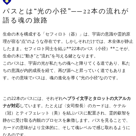
パスとは“光の小径”──22本の流れが
語る魂の旅路
生命の木を構成する「セフィロト（器）」は、宇宙の意識や霊的原
理が宿る“点”のような存在です。しかしそれだけでは、木全体が静止
したまま。セフィロト同士を結ぶ**22本のパス（小径）**こそが、
生命の木に“動き”と“流れ”を与える鍵となります。
このパスは、宇宙の光が私たちの魂へと降りてくる道であり、私た
ちの意識が内的成長を経て、再び源へと昇っていく道でもありま
す。その意味でパスは、魂の進化を導く“光の小径”なのです。
この22本のパスには、それぞれ
ヘブライ文字とタロットの大アルカ
ナが対応
しています。たとえば〈女司祭長〉のカードは、ケテル
（冠）とティフェレット（美）を結ぶパスに配置され、霊的叡智を
静かに受け取る内観のプロセスを象徴します。パスを見ることで、
カードの意味がより立体的に、そして魂レベルで感じ取れるように
なるのです。