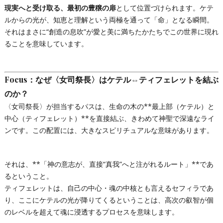
現実へと受け取る、最初の豊穣の扉
として位置づけられます。ケテ
ルからの光が、知恵と理解という両極を通って「命」となる瞬間。
それはまさに“創造の息吹”が愛と美に満ちたかたちでこの世界に現れ
ることを意味しています。
Focus：なぜ〈女司祭長〉はケテル⇔ティフェレットを結ぶ
のか？
〈女司祭長〉が担当するパスは、生命の木の**最上部（ケテル）と
中心（ティフェレット）**を直接結ぶ、きわめて神聖で深遠なライ
ンです。この配置には、大きなスピリチュアルな意味があります。
それは、**「神の意志が、直接“真我”へと注がれるルート」**であ
るということ。
ティフェレットは、自己の中心・魂の中核とも言えるセフィラであ
り、ここにケテルの光が降りてくるということは、高次の叡智が個
のレベルを超えて魂に浸透するプロセスを意味します。