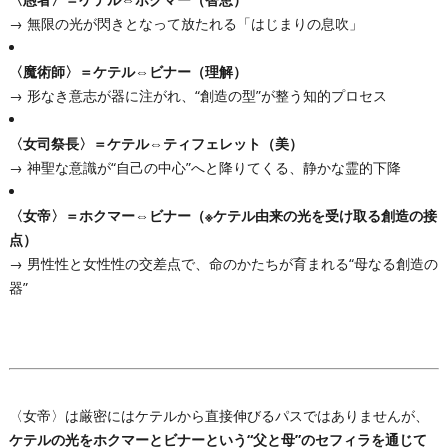
→ 無限の光が閃きとなって放たれる「はじまりの息吹」
〈魔術師〉＝ケテル⇔ビナー（理解）
→ 形なき意志が器に注がれ、“創造の型”が整う知的プロセス
〈女司祭長〉＝ケテル⇔ティフェレット（美）
→ 神聖な意識が“自己の中心”へと降りてくる、静かな霊的下降
〈女帝〉＝ホクマー⇔ビナー（※ケテル由来の光を受け取る創造の接
点）
→ 男性性と女性性の交差点で、命のかたちが育まれる“母なる創造の
器”
〈女帝〉は厳密にはケテルから直接伸びるパスではありませんが、
ケテルの光をホクマーとビナーという“父と母”のセフィラを通じて