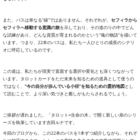
また、パスは単なる“線”ではありません。それぞれが、
セフィラから
セフィラへ移動する意識の旅
を示しており、その道のりの中でどん
な試練があり、どんな資質が育まれるのかという“魂の物語”を描いて
います。つまり、22本のパスは、私たち一人ひとりの成長のシナリ
オに呼応しているのです。
この道は、私たちが現実で直面する選択や変化とも深くつながって
います。タロットカードをただ未来を知るための道具として使うの
ではなく、
“今の自分が歩んでいる小径”を知るための霊的地図
とし
て読むことで、より深い気づきと癒しがもたらされるでしょう。
ご挨拶が遅れました。「タロット×生命の木」で開く新しい扉のシリ
ーズを執筆しています吉田ルナです。
今回のブログから、この22本のパスを1本ずつ紹介しながら、それぞ