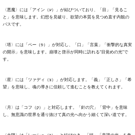
〈悪魔〉には「アイン（ע）」が結びついており、「目」「見るこ
と」を意味します。幻想を見破り、欲望の本質を見つめ直す内観の
パスです。
〈塔〉には「ペー（פ）」が対応し、「口」「言葉」「衝撃的な真実
の開示」を意味します。崩壊と啓示が同時に訪れる“目覚めの光”で
す。
〈星〉には「ツァディ（צ）」が対応します。「義」「正しさ」「希
望」を意味し、魂の導きに信頼して進むことを教えてくれます。
〈月〉は「コフ（ק）」と対応します。「針の穴」「背中」を意味
し、無意識の世界を通り抜けて真の光へ向かう細くて深い道です。
〈太陽〉は「レーシュ（ר）」と結びつき、「頭」「意識の光」を象