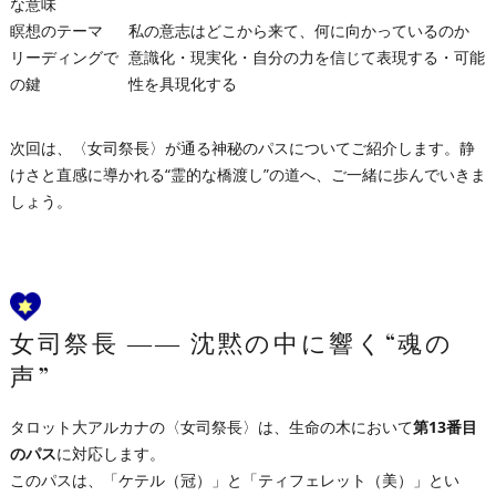
な意味
瞑想のテーマ
私の意志はどこから来て、何に向かっているのか
リーディングで
意識化・現実化・自分の力を信じて表現する・可能
の鍵
性を具現化する
次回は、〈女司祭長〉が通る神秘のパスについてご紹介します。静
けさと直感に導かれる“霊的な橋渡し”の道へ、ご一緒に歩んでいきま
しょう。
女司祭長 ―― 沈黙の中に響く“魂の
声”
タロット大アルカナの〈女司祭長〉は、生命の木において
第13番目
のパス
に対応します。
このパスは、「ケテル（冠）」と「ティフェレット（美）」とい