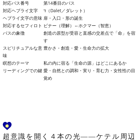
対応パス番号
第14番目のパス
対応ヘブライ文字
ד（Dalet／ダレット）
ヘブライ文字の意味
扉・入口・形の誕生
対応するセフィロト
ビナー（理解）⇔ホクマー（智恵）
パスの象徴
創造の原型が受容と直感の交差点で「命」を宿
す
スピリチュアルな意
豊かさ・創造・愛・生命力の拡大
味
瞑想のテーマ
私の内に宿る「生命の源」はどこにあるか
リーディングでの鍵
愛・自然との調和・実り・育む力・女性性の目
覚め
超意識を開く４本の光――ケテル周辺