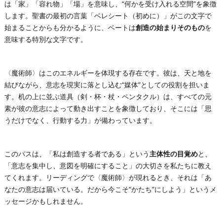
は「家」「容れ物」「場」を意味し、“何かを受け入れる空間”を象徴
します。聖書の最初の言葉「ベレシート（初めに）」がこの文字で
始まることからも分かるように、ベートは
創造の始まりそのもの
を
意味する特別な文字です。
〈魔術師〉はこのエネルギーを体現する存在です。彼は、天と地を
結びながら、意志を現実に落とし込む“媒体”としての役割を担いま
す。机の上に並ぶ道具（剣・杯・杖・ペンタクル）は、すべての元
素が彼の意志によって動き出すことを象徴しており、そこには「思
うだけでなく、行動する力」が備わっています。
このパスは、「私は創造する者である」という
主体性の目覚め
と、
「意志を集中し、意図を明確にすること」の大切さを私たちに教え
てくれます。リーディングで〈魔術師〉が現れるとき、それは「あ
なたの意志は届いている。だから今こそ“かたち”にしよう」というメ
ッセージかもしれません。