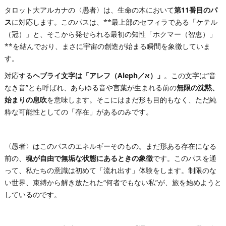
タロット大アルカナの〈愚者〉は、生命の木において
第11番目のパ
ス
に対応します。このパスは、**最上部のセフィラである「ケテル
（冠）」と、そこから発せられる最初の知性「ホクマー（智恵）」
**を結んでおり、まさに宇宙の創造が始まる瞬間を象徴していま
す。
対応する
ヘブライ文字は「アレフ（Aleph／א）」
。この文字は“音
なき音”とも呼ばれ、あらゆる音や言葉が生まれる前の
無限の沈黙、
始まりの息吹
を意味します。そこにはまだ形も目的もなく、ただ純
粋な可能性としての「存在」があるのみです。
〈愚者〉はこのパスのエネルギーそのもの。まだ形ある存在になる
前の、
魂が自由で無垢な状態にあるときの象徴
です。このパスを通
って、私たちの意識は初めて「流れ出す」体験をします。制限のな
い世界、束縛から解き放たれた“何者でもない私”が、旅を始めようと
しているのです。