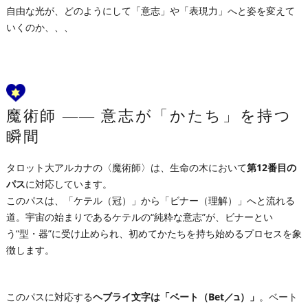
自由な光が、どのようにして「意志」や「表現力」へと姿を変えて
いくのか、、、
魔術師 ―― 意志が「かたち」を持つ
瞬間
タロット大アルカナの〈魔術師〉は、生命の木において
第12番目の
パス
に対応しています。
このパスは、「ケテル（冠）」から「ビナー（理解）」へと流れる
道。宇宙の始まりであるケテルの“純粋な意志”が、ビナーとい
う“型・器”に受け止められ、初めてかたちを持ち始めるプロセスを象
徴します。
このパスに対応する
ヘブライ文字は「ベート（Bet／ב）」
。ベート