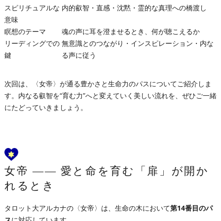
スピリチュアルな
内的叡智・直感・沈黙・霊的な真理への橋渡し
意味
瞑想のテーマ
魂の声に耳を澄ませるとき、何が聴こえるか
リーディングでの
無意識とのつながり・インスピレーション・内な
鍵
る声に従う
次回は、〈女帝〉が通る豊かさと生命力のパスについてご紹介しま
す。内なる叡智を“育む力”へと変えていく美しい流れを、ぜひご一緒
にたどっていきましょう。
女帝 ―― 愛と命を育む「扉」が開か
れるとき
タロット大アルカナの〈女帝〉は、生命の木において
第14番目のパ
ス
に対応しています。