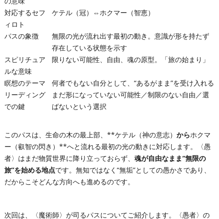
の意味
対応するセフ
ケテル（冠）⇔ホクマー（智恵）
ィロト
パスの象徴
無限の光が流れ出す最初の動き。意識が形を持たず
存在している状態を示す
スピリチュア
限りない可能性、自由、魂の原型。「旅の始まり」
ルな意味
瞑想のテーマ
何者でもない自分として、“あるがまま”を受け入れる
リーディング
まだ形になっていない可能性／制限のない自由／選
での鍵
ばないという選択
このパスは、生命の木の最上部、**ケテル（神の意志）
から
ホクマ
ー（叡智の閃き）**へと流れる最初の光の動きに対応します。〈愚
者〉はまだ物質世界に降り立っておらず、
魂が自由なまま“無限の
旅”を始める地点
です。無知ではなく“無垢”としての愚かさであり、
だからこそどんな方向へも進めるのです。
次回は、〈魔術師〉が司るパスについてご紹介します。〈愚者〉の