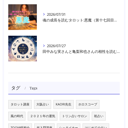
2026/07/31
魂の成長を読むタロット:悪魔（第十七回目）｜大阪・箕面占いスクールラブアンドライト
2026/07/27
田中みな実さんと亀梨和也さんの相性を読む｜大阪・箕面占いスクールラブアンドライト
タグ
Tags
タロット講座
大阪占い
KAORI先生
ホロスコープ
風の時代
２０２１年の運気
トリン占いサロン
初占い
ZOOM瞑想会
超入門講座
シュタイナー
はじめての占い