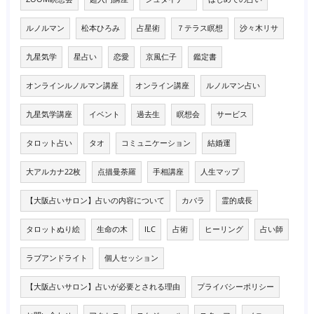
ルノルマン
松本ひろみ
占星術
７テラス瞑想
沙々木リサ
九星気学
星占い
恋愛
京風仁子
鑑定書
オンラインルノルマン講座
オンライン講座
ルノルマン占い
九星気学講座
イベント
過去生
瞑想会
サービス
タロット占い
タオ
コミュニケーション
結婚運
大アルカナ22枚
点描曼荼羅
手相講座
人生マップ
【大阪占いサロン】占いの内容について
カバラ
霊的成長
タロットぬり絵
生命の木
ILC
占術
ヒーリング
占い師
ラブアンドライト
個人セッション
【大阪占いサロン】占いが必要とされる理由
プライバシーポリシー