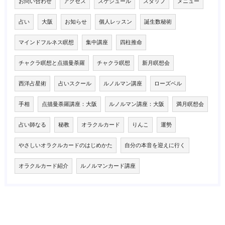
お問い合わせ
アクセス
スケジュール
スタッフ
メニュー
占い
大阪
お知らせ
個人レッスン
誕生数秘術
マインドフルネス瞑想
集中講座
四柱推命
チャクラ瞑想と点描曼荼羅
チャクラ瞑想
新月瞑想会
西洋占星術
占いスクール
ルノルマン講座
ローズベル
手相
点描曼荼羅講座：大阪
ルノルマン講座：大阪
満月瞑想会
占い師なる
秘教
オラクルカード
りんこ
運勢
やさしいオラクルカードのはじめかた
自分の本音を迎えに行く
オラクルカード紹介
ルノルマンカード講座