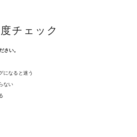
達度チェック
ださい。
グになると迷う
らない
る