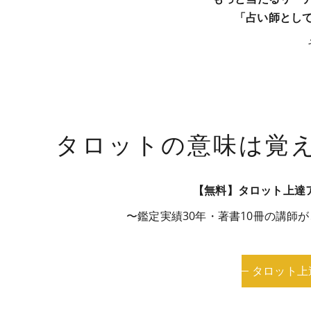
「占い師とし
タロットの意味は覚
【無料】タロット上達ア
〜鑑定実績30年・著書10冊の講師
タロット上