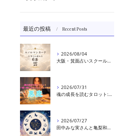
最近の投稿
Recent Posts
2026/08/04
大阪・箕面占いスクール 原 史恵 | ルノルマンカード読み方のコツ「雲」 仕事をテーマに占った場合
2026/07/31
魂の成長を読むタロット:悪魔（第十七回目）｜大阪・箕面占いスクールラブアンドライト
2026/07/27
田中みな実さんと亀梨和也さんの相性を読む｜大阪・箕面占いスクールラブアンドライト