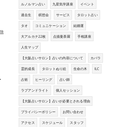
ルノルマン占い
九星気学講座
イベント
過去生
瞑想会
サービス
タロット占い
タオ
コミュニケーション
結婚運
信
大アルカナ22枚
点描曼荼羅
手相講座
人生マップ
【大阪占いサロン】占いの内容について
カバラ
霊的成長
タロットぬり絵
生命の木
ILC
す
占術
ヒーリング
占い師
ラブアンドライト
個人セッション
【大阪占いサロン】占いが必要とされる理由
プライバシーポリシー
お問い合わせ
アクセス
スケジュール
スタッフ