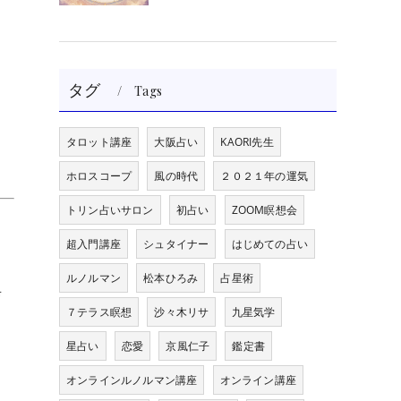
タグ
Tags
タロット講座
大阪占い
KAORI先生
ホロスコープ
風の時代
２０２１年の運気
トリン占いサロン
初占い
ZOOM瞑想会
超入門講座
シュタイナー
はじめての占い
ルノルマン
松本ひろみ
占星術
育
７テラス瞑想
沙々木リサ
九星気学
星占い
恋愛
京風仁子
鑑定書
オンラインルノルマン講座
オンライン講座