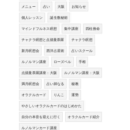
メニュー
占い
大阪
お知らせ
個人レッスン
誕生数秘術
マインドフルネス瞑想
集中講座
四柱推命
チャクラ瞑想と点描曼荼羅
チャクラ瞑想
新月瞑想会
西洋占星術
占いスクール
ルノルマン講座
ローズベル
手相
点描曼荼羅講座：大阪
ルノルマン講座：大阪
満月瞑想会
占い師なる
秘教
オラクルカード
りんこ
運勢
やさしいオラクルカードのはじめかた
自分の本音を迎えに行く
オラクルカード紹介
ルノルマンカード講座