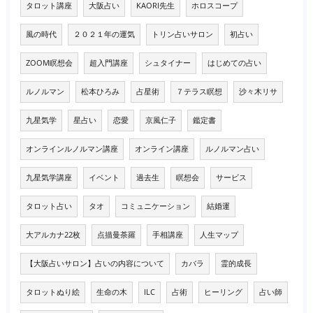
タロット講座
大阪占い
KAORI先生
ホロスコープ
風の時代
２０２１年の運気
トリン占いサロン
初占い
ZOOM瞑想会
超入門講座
シュタイナー
はじめての占い
ルノルマン
松本ひろみ
占星術
７テラス瞑想
沙々木リサ
九星気学
星占い
恋愛
京風仁子
鑑定書
オンラインルノルマン講座
オンライン講座
ルノルマン占い
九星気学講座
イベント
過去生
瞑想会
サービス
タロット占い
タオ
コミュニケーション
結婚運
大アルカナ22枚
点描曼荼羅
手相講座
人生マップ
【大阪占いサロン】占いの内容について
カバラ
霊的成長
タロットぬり絵
生命の木
ILC
占術
ヒーリング
占い師