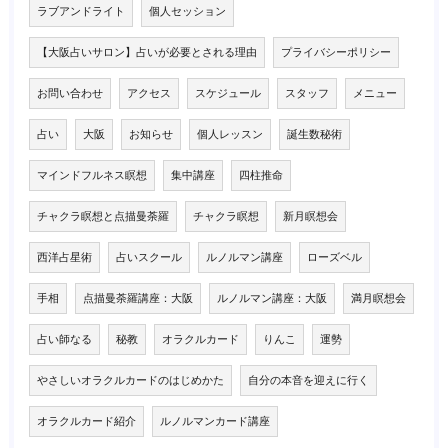
ラブアンドライト
個人セッション
【大阪占いサロン】占いが必要とされる理由
プライバシーポリシー
お問い合わせ
アクセス
スケジュール
スタッフ
メニュー
占い
大阪
お知らせ
個人レッスン
誕生数秘術
マインドフルネス瞑想
集中講座
四柱推命
チャクラ瞑想と点描曼荼羅
チャクラ瞑想
新月瞑想会
西洋占星術
占いスクール
ルノルマン講座
ローズベル
手相
点描曼荼羅講座：大阪
ルノルマン講座：大阪
満月瞑想会
占い師なる
秘教
オラクルカード
りんこ
運勢
やさしいオラクルカードのはじめかた
自分の本音を迎えに行く
オラクルカード紹介
ルノルマンカード講座