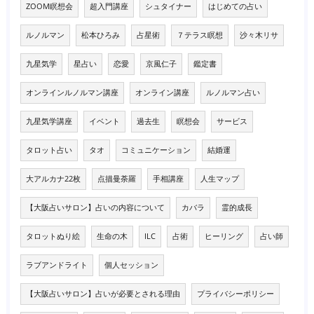
ZOOM瞑想会
超入門講座
シュタイナー
はじめての占い
ルノルマン
松本ひろみ
占星術
７テラス瞑想
沙々木リサ
九星気学
星占い
恋愛
京風仁子
鑑定書
オンラインルノルマン講座
オンライン講座
ルノルマン占い
九星気学講座
イベント
過去生
瞑想会
サービス
タロット占い
タオ
コミュニケーション
結婚運
大アルカナ22枚
点描曼荼羅
手相講座
人生マップ
【大阪占いサロン】占いの内容について
カバラ
霊的成長
タロットぬり絵
生命の木
ILC
占術
ヒーリング
占い師
ラブアンドライト
個人セッション
【大阪占いサロン】占いが必要とされる理由
プライバシーポリシー