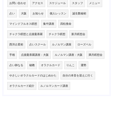
お問い合わせ
アクセス
スケジュール
スタッフ
メニュー
占い
大阪
お知らせ
個人レッスン
誕生数秘術
マインドフルネス瞑想
集中講座
四柱推命
チャクラ瞑想と点描曼荼羅
チャクラ瞑想
新月瞑想会
西洋占星術
占いスクール
ルノルマン講座
ローズベル
手相
点描曼荼羅講座：大阪
ルノルマン講座：大阪
満月瞑想会
占い師なる
秘教
オラクルカード
りんこ
運勢
やさしいオラクルカードのはじめかた
自分の本音を迎えに行く
オラクルカード紹介
ルノルマンカード講座