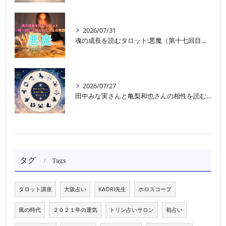
2026/07/31
魂の成長を読むタロット:悪魔（第十七回目）｜大阪・箕面占いスクールラブアンドライト
2026/07/27
田中みな実さんと亀梨和也さんの相性を読む｜大阪・箕面占いスクールラブアンドライト
タグ
Tags
タロット講座
大阪占い
KAORI先生
ホロスコープ
風の時代
２０２１年の運気
トリン占いサロン
初占い