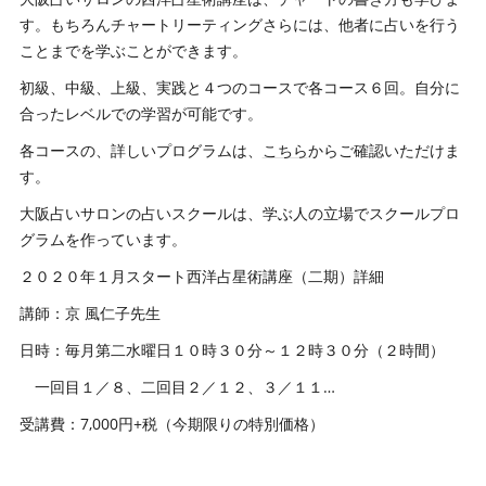
す。もちろんチャートリーティングさらには、他者に占いを行う
ことまでを学ぶことができます。
初級、中級、上級、実践と４つのコースで各コース６回。自分に
合ったレベルでの学習が可能です。
各コースの、詳しいプログラムは、
こちら
からご確認いただけま
す。
大阪占いサロンの占いスクールは、学ぶ人の立場でスクールプロ
グラムを作っています。
２０２０年１月スタート西洋占星術講座（二期）詳細
講師：京 風仁子先生
日時：毎月第二水曜日１０時３０分～１２時３０分（２時間）
一回目１／８、二回目２／１２、３／１１…
受講費：7,000円+税（今期限りの特別価格）