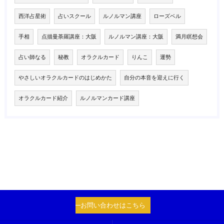
西洋占星術
占いスクール
ルノルマン講座
ローズベル
手相
点描曼荼羅講座：大阪
ルノルマン講座：大阪
満月瞑想会
占い師なる
秘教
オラクルカード
りんこ
運勢
やさしいオラクルカードのはじめかた
自分の本音を迎えに行く
オラクルカード紹介
ルノルマンカード講座
お問い合わせはこちら