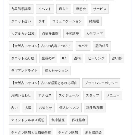
九星気学講座
イベント
過去生
瞑想会
サービス
タロット占い
タオ
コミュニケーション
結婚運
大アルカナ22枚
点描曼荼羅
手相講座
人生マップ
【大阪占いサロン】占いの内容について
カバラ
霊的成長
タロットぬり絵
生命の木
ILC
占術
ヒーリング
占い師
ラブアンドライト
個人セッション
【大阪占いサロン】占いが必要とされる理由
プライバシーポリシー
お問い合わせ
アクセス
スケジュール
スタッフ
メニュー
占い
大阪
お知らせ
個人レッスン
誕生数秘術
マインドフルネス瞑想
集中講座
四柱推命
チャクラ瞑想と点描曼荼羅
チャクラ瞑想
新月瞑想会