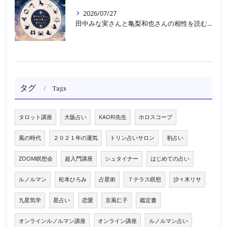
2026/07/27
田中みな実さんと亀梨和也さんの相性を読む｜大阪・箕面占いスクールラブアンドライト
タグ
Tags
タロット講座
大阪占い
KAORI先生
ホロスコープ
風の時代
２０２１年の運気
トリン占いサロン
初占い
ZOOM瞑想会
超入門講座
シュタイナー
はじめての占い
ルノルマン
松本ひろみ
占星術
７テラス瞑想
沙々木リサ
九星気学
星占い
恋愛
京風仁子
鑑定書
オンラインルノルマン講座
オンライン講座
ルノルマン占い