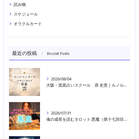
読み物
スケジュール
オラクルカード
最近の投稿
Recent Posts
2026/08/04
大阪・箕面占いスクール 原 史恵 | ルノルマンカード読み方のコツ「雲」 仕事をテーマに占った場合
2026/07/31
魂の成長を読むタロット:悪魔（第十七回目）｜大阪・箕面占いスクールラブアンドライト