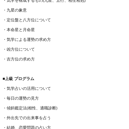
・気学を構成するもの(九星、五行、相生相剋)
・九星の象意
・定位盤と八方位について
・本命星と月命星
・気学による運勢の求め方
・凶方位について
・吉方位の求め方
■上級 プログラム
・気学占いの活用について
・毎日の運勢の見方
・傾斜鑑定法(相性、適職診断)
・外出先での出来事を占う
・結婚、恋愛問題の占い方