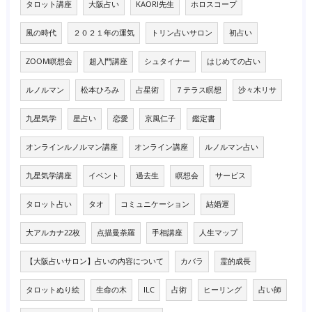
タロット講座
大阪占い
KAORI先生
ホロスコープ
風の時代
２０２１年の運気
トリン占いサロン
初占い
ZOOM瞑想会
超入門講座
シュタイナー
はじめての占い
ルノルマン
松本ひろみ
占星術
７テラス瞑想
沙々木リサ
九星気学
星占い
恋愛
京風仁子
鑑定書
オンラインルノルマン講座
オンライン講座
ルノルマン占い
九星気学講座
イベント
過去生
瞑想会
サービス
タロット占い
タオ
コミュニケーション
結婚運
大アルカナ22枚
点描曼荼羅
手相講座
人生マップ
【大阪占いサロン】占いの内容について
カバラ
霊的成長
タロットぬり絵
生命の木
ILC
占術
ヒーリング
占い師