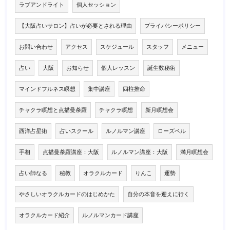
ラブアンドライト
個人セッション
【大阪占いサロン】占いが必要とされる理由
プライバシーポリシー
お問い合わせ
アクセス
スケジュール
スタッフ
メニュー
占い
大阪
お知らせ
個人レッスン
誕生数秘術
マインドフルネス瞑想
集中講座
四柱推命
チャクラ瞑想と点描曼荼羅
チャクラ瞑想
新月瞑想会
西洋占星術
占いスクール
ルノルマン講座
ローズベル
手相
点描曼荼羅講座：大阪
ルノルマン講座：大阪
満月瞑想会
占い師なる
秘教
オラクルカード
りんこ
運勢
やさしいオラクルカードのはじめかた
自分の本音を迎えに行く
オラクルカード紹介
ルノルマンカード講座