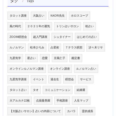
タグ
Tags
タロット講座
大阪占い
KAORI先生
ホロスコープ
風の時代
２０２１年の運気
トリン占いサロン
初占い
ZOOM瞑想会
超入門講座
シュタイナー
はじめての占い
ルノルマン
松本ひろみ
占星術
７テラス瞑想
沙々木リサ
九星気学
星占い
恋愛
京風仁子
鑑定書
オンラインルノルマン講座
オンライン講座
ルノルマン占い
九星気学講座
イベント
過去生
瞑想会
サービス
タロット占い
タオ
コミュニケーション
結婚運
大アルカナ22枚
点描曼荼羅
手相講座
人生マップ
【大阪占いサロン】占いの内容について
カバラ
霊的成長