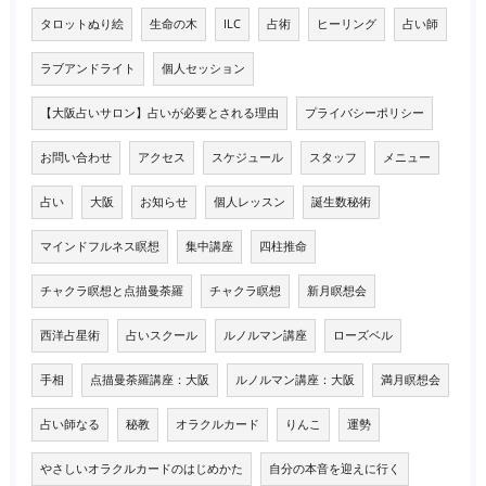
タロットぬり絵
生命の木
ILC
占術
ヒーリング
占い師
ラブアンドライト
個人セッション
【大阪占いサロン】占いが必要とされる理由
プライバシーポリシー
お問い合わせ
アクセス
スケジュール
スタッフ
メニュー
占い
大阪
お知らせ
個人レッスン
誕生数秘術
マインドフルネス瞑想
集中講座
四柱推命
チャクラ瞑想と点描曼荼羅
チャクラ瞑想
新月瞑想会
西洋占星術
占いスクール
ルノルマン講座
ローズベル
手相
点描曼荼羅講座：大阪
ルノルマン講座：大阪
満月瞑想会
占い師なる
秘教
オラクルカード
りんこ
運勢
やさしいオラクルカードのはじめかた
自分の本音を迎えに行く