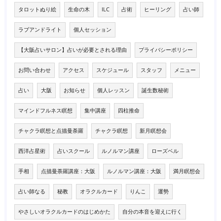
タロットぬり絵
生命の木
ILC
占術
ヒーリング
占い師
ラブアンドライト
個人セッション
【大阪占いサロン】占いが必要とされる理由
プライバシーポリシー
お問い合わせ
アクセス
スケジュール
スタッフ
メニュー
占い
大阪
お知らせ
個人レッスン
誕生数秘術
マインドフルネス瞑想
集中講座
四柱推命
チャクラ瞑想と点描曼荼羅
チャクラ瞑想
新月瞑想会
西洋占星術
占いスクール
ルノルマン講座
ローズベル
手相
点描曼荼羅講座：大阪
ルノルマン講座：大阪
満月瞑想会
占い師なる
秘教
オラクルカード
りんこ
運勢
やさしいオラクルカードのはじめかた
自分の本音を迎えに行く