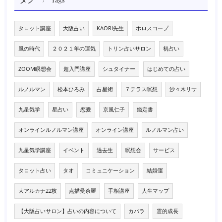
Tags
タロット講座
大阪占い
KAORI先生
ホロスコープ
風の時代
２０２１年の運気
トリン占いサロン
初占い
ZOOM瞑想会
超入門講座
シュタイナー
はじめての占い
ルノルマン
松本ひろみ
占星術
７テラス瞑想
沙々木リサ
九星気学
星占い
恋愛
京風仁子
鑑定書
オンラインルノルマン講座
オンライン講座
ルノルマン占い
九星気学講座
イベント
過去生
瞑想会
サービス
タロット占い
タオ
コミュニケーション
結婚運
大アルカナ22枚
点描曼荼羅
手相講座
人生マップ
【大阪占いサロン】占いの内容について
カバラ
霊的成長