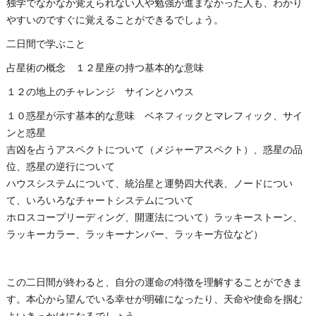
独学でなかなか覚えられない人や勉強が進まなかった人も、わかり
やすいのですぐに覚えることができるでしょう。
二日間で学ぶこと
占星術の概念 １２星座の持つ基本的な意味
１２の地上のチャレンジ サインとハウス
１０惑星が示す基本的な意味 ベネフィックとマレフィック、サイ
ンと惑星
吉凶を占うアスペクトについて（メジャーアスペクト）、惑星の品
位、惑星の逆行について
ハウスシステムについて、統治星と運勢四大代表、ノードについ
て、いろいろなチャートシステムについて
ホロスコープリーディング、開運法について）ラッキーストーン、
ラッキーカラー、ラッキーナンバー、ラッキー方位など）
この二日間が終わると、自分の運命の特徴を理解することができま
す。本心から望んでいる幸せが明確になったり、天命や使命を掴む
よいきっかけになるでしょう。