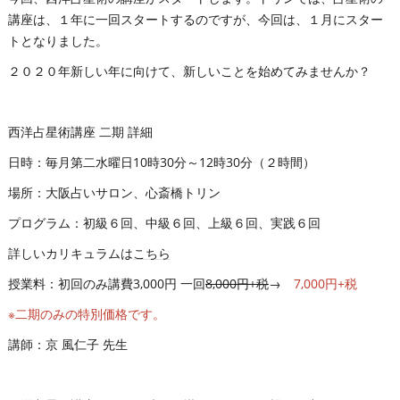
講座は、１年に一回スタートするのですが、今回は、１月にスター
トとなりました。
２０２０年新しい年に向けて、新しいことを始めてみませんか？
西洋占星術講座 二期 詳細
日時：毎月第二水曜日10時30分～12時30分（２時間）
場所：大阪占いサロン、心斎橋トリン
プログラム：初級６回、中級６回、上級６回、実践６回
詳しいカリキュラムは
こちら
授業料：初回のみ講費3,000円 一回
8,000円+税
→
7,000円+税
※二期のみの特別価格です。
講師：京 風仁子 先生