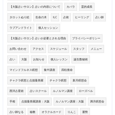
【大阪占いサロン】占いの内容について
カバラ
霊的成長
タロットぬり絵
生命の木
ILC
占術
ヒーリング
占い師
ラブアンドライト
個人セッション
【大阪占いサロン】占いが必要とされる理由
プライバシーポリシー
お問い合わせ
アクセス
スケジュール
スタッフ
メニュー
占い
大阪
お知らせ
個人レッスン
誕生数秘術
マインドフルネス瞑想
集中講座
四柱推命
チャクラ瞑想と点描曼荼羅
チャクラ瞑想
新月瞑想会
西洋占星術
占いスクール
ルノルマン講座
ローズベル
手相
点描曼荼羅講座：大阪
ルノルマン講座：大阪
満月瞑想会
占い師なる
秘教
オラクルカード
りんこ
運勢