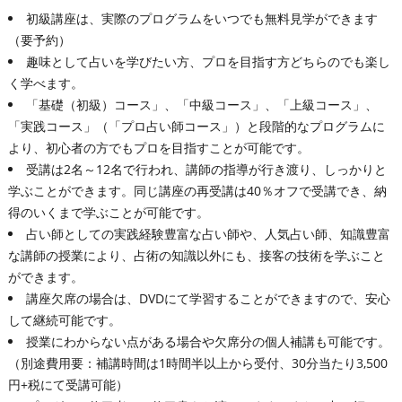
初級講座は、実際のプログラムをいつでも無料見学ができます
（要予約）
趣味として占いを学びたい方、プロを目指す方どちらのでも楽し
く学べます。
「基礎（初級）コース」、「中級コース」、「上級コース」、
「実践コース」（「プロ占い師コース」）と段階的なプログラムに
より、初心者の方でもプロを目指すことが可能です。
受講は2名～12名で行われ、講師の指導が行き渡り、しっかりと
学ぶことができます。同じ講座の再受講は40％オフで受講でき、納
得のいくまで学ぶことが可能です。
占い師としての実践経験豊富な占い師や、人気占い師、知識豊富
な講師の授業により、占術の知識以外にも、接客の技術を学ぶこと
ができます。
講座欠席の場合は、DVDにて学習することができますので、安心
して継続可能です。
授業にわからない点がある場合や欠席分の個人補講も可能です。
（別途費用要：補講時間は1時間半以上から受付、30分当たり3,500
円+税にて受講可能）