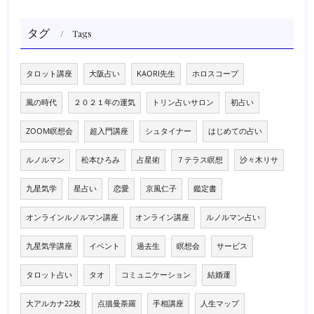
タグ
Tags
タロット講座
大阪占い
KAORI先生
ホロスコープ
風の時代
２０２１年の運気
トリン占いサロン
初占い
ZOOM瞑想会
超入門講座
シュタイナー
はじめての占い
ルノルマン
松本ひろみ
占星術
７テラス瞑想
沙々木リサ
九星気学
星占い
恋愛
京風仁子
鑑定書
オンラインルノルマン講座
オンライン講座
ルノルマン占い
九星気学講座
イベント
過去生
瞑想会
サービス
タロット占い
タオ
コミュニケーション
結婚運
大アルカナ22枚
点描曼荼羅
手相講座
人生マップ