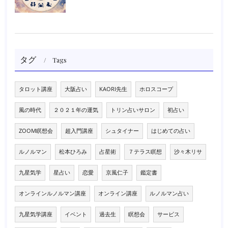
タグ
Tags
タロット講座
大阪占い
KAORI先生
ホロスコープ
風の時代
２０２１年の運気
トリン占いサロン
初占い
ZOOM瞑想会
超入門講座
シュタイナー
はじめての占い
ルノルマン
松本ひろみ
占星術
７テラス瞑想
沙々木リサ
九星気学
星占い
恋愛
京風仁子
鑑定書
オンラインルノルマン講座
オンライン講座
ルノルマン占い
九星気学講座
イベント
過去生
瞑想会
サービス