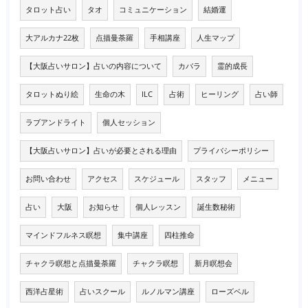
タロット占い
タオ
コミュニケーション
結婚運
大アルカナ22枚
点描曼荼羅
手相講座
人生マップ
【大阪占いサロン】占いの内容について
カバラ
霊的成長
タロットぬり絵
生命の木
ILC
占術
ヒーリング
占い師
ラブアンドライト
個人セッション
【大阪占いサロン】占いが必要とされる理由
プライバシーポリシー
お問い合わせ
アクセス
スケジュール
スタッフ
メニュー
占い
大阪
お知らせ
個人レッスン
誕生数秘術
マインドフルネス瞑想
集中講座
四柱推命
チャクラ瞑想と点描曼荼羅
チャクラ瞑想
新月瞑想会
西洋占星術
占いスクール
ルノルマン講座
ローズベル