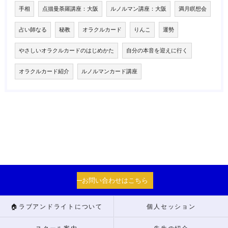
手相
点描曼荼羅講座：大阪
ルノルマン講座：大阪
満月瞑想会
占い師なる
秘教
オラクルカード
りんこ
運勢
やさしいオラクルカードのはじめかた
自分の本音を迎えに行く
オラクルカード紹介
ルノルマンカード講座
お問い合わせはこちら
🏠ラブアンドライトについて
個人セッション