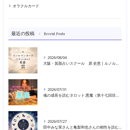
オラクルカード
最近の投稿
Recent Posts
2026/08/04
大阪・箕面占いスクール 原 史恵 | ルノルマンカード読み方のコツ「雲」 仕事をテーマに占った場合
2026/07/31
魂の成長を読むタロット:悪魔（第十七回目）｜大阪・箕面占いスクールラブアンドライト
2026/07/27
田中みな実さんと亀梨和也さんの相性を読む｜大阪・箕面占いスクールラブアンドライト