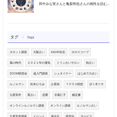
田中みな実さんと亀梨和也さんの相性を読む｜大阪・箕面占いスクールラブアンドライト
タグ
Tags
タロット講座
大阪占い
KAORI先生
ホロスコープ
風の時代
２０２１年の運気
トリン占いサロン
初占い
ZOOM瞑想会
超入門講座
シュタイナー
はじめての占い
ルノルマン
松本ひろみ
占星術
７テラス瞑想
沙々木リサ
九星気学
星占い
恋愛
京風仁子
鑑定書
オンラインルノルマン講座
オンライン講座
ルノルマン占い
九星気学講座
イベント
過去生
瞑想会
サービス