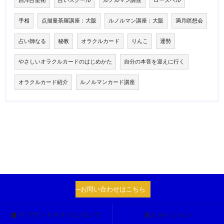
手相
点描曼荼羅講座：大阪
ルノルマン講座：大阪
満月瞑想会
占い師なる
秘教
オラクルカード
りんこ
運勢
やさしいオラクルカードのはじめかた
自分の本音を迎えに行く
オラクルカード紹介
ルノルマンカード講座
お問い合わせはこちら
🏠ラブアンドライトについて
個人セッション