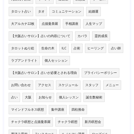
タロット占い
タオ
コミュニケーション
結婚運
大アルカナ22枚
点描曼荼羅
手相講座
人生マップ
【大阪占いサロン】占いの内容について
カバラ
霊的成長
タロットぬり絵
生命の木
ILC
占術
ヒーリング
占い師
ラブアンドライト
個人セッション
【大阪占いサロン】占いが必要とされる理由
プライバシーポリシー
お問い合わせ
アクセス
スケジュール
スタッフ
メニュー
占い
大阪
お知らせ
個人レッスン
誕生数秘術
マインドフルネス瞑想
集中講座
四柱推命
チャクラ瞑想と点描曼荼羅
チャクラ瞑想
新月瞑想会
西洋占星術
占いスクール
ルノルマン講座
ローズベル